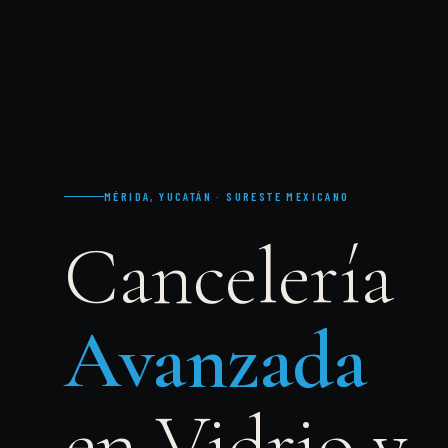
MÉRIDA, YUCATÁN · SURESTE MEXICANO
Cancelería
Avanzada
en Vidrio y